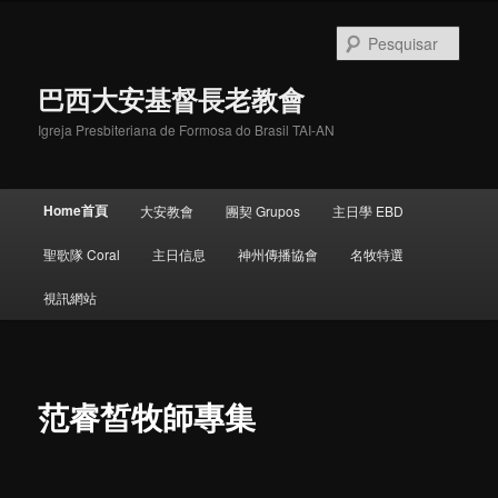
Pular
para
Pesqu
o
conteúdo
巴西大安基督長老教會
principal
Igreja Presbiteriana de Formosa do Brasil TAI-AN
Menu
Home首頁
大安教會
團契 Grupos
主日學 EBD
principal
聖歌隊 Coral
主日信息
神州傳播協會
名牧特選
視訊網站
范睿皙牧師專集