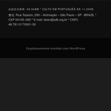
台語主日崇拜: 09:30AM * CULTO EM PORTUGUÊS ÀS 11:00HS
會址: Rua Topázio, 299 – Aclimação – São Paulo – SP - BRAZIL *
CEP 04105–060 * E-mail:
taian@ipfb.org.br
* CNPJ:
48.781.017/0001-50
Orgulhosamente mantido com WordPress