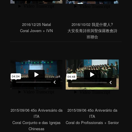
2016/12/25 Natal
2016/10/02 我是什麼人?
Coral Jovem + IVN
大安長青詩班與聖保羅教會詩
班聯合
2015/09/06 45o Aniversário da
2015/09/06 45o Aniverário da
ITA
ITA
Coral Conjunto e das Igrejas
Coral do Profissionais + Senior
Chinesas