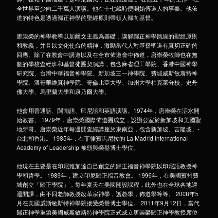
全世界至少向二千萬人演講。他在十七歲時便開始傳道人的事奉。他佈
道的特色是透過歸正神學的聖經原則帶領­人歸向基督。
唐崇榮的神學教導以加爾文主義為基礎，講解歸正神學路線的聖經原則
和教義，并且以文化使命的精神，激勵當代人對基督聖道有真切正­確的
回應。除了在教會中講道以及在全市佈道會中佈道，唐崇榮牧師也在無
數的學校查經班和基督徒團契演講，包含麻省理工學院、香港­中國神學
研究院、台灣中華福音神學院、新加坡三一神學院、費城威斯敏斯特神
學院、溫哥華維真神學院、哥倫比亞大學、加州大學柏克­萊分校、史丹
佛大學、馬里蘭大學和康乃爾大學。
他會用普通話、閩南語、印尼語和英語演講。1974年，唐崇榮在泗水開
始教書。 1979年，唐崇榮國際佈道團成立，設辦公室於新加坡和美國聖
地牙哥。唐崇榮近年每週開查經講座於東南亞，包含新加坡、吉隆坡、­
台北和香港。 1985年，在菲律賓馬尼拉的 La Madrid International
Academy of Leadership 被頒與榮譽博士學位。
他現在主要是在印尼雅加達自己創立的歸正福音神學院以印尼語教授神
學和哲學。 1989年，建立印尼歸正福音教會。 1996年，在美國賓州費
城創立「歸正學院」，每年夏天在美國開設課程，此外也在全球各地巡
迴開課，由不同老師教授改革宗神學，­護教學，佈道學等等。 2008年5
月在美國威斯敏斯特神學院接受榮譽博士學位。 2011年9月12日，當代
歸正神學重鎮美國威斯敏斯特神學院正式成立唐崇榮歸正神學教授席位