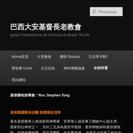
Pular
para
Pesqu
o
conteúdo
巴西大安基督長老教會
principal
Igreja Presbiteriana de Formosa do Brasil TAI-AN
Menu
Home首頁
大安教會
團契 Grupos
主日學 EBD
principal
名牧特選
聖歌隊 Coral
主日信息
神州傳播協會
視訊網站
唐崇榮牧師專集 * Rev. Stephen Tong
唐崇榮國際佈道團 精選播放清單
著名基督教華人佈道家和神學家，世界華人福音事工聯絡中心副主席。
唐家四位神僕之一，另外三兄弟為唐崇平牧師，唐崇­明牧師和唐崇懷牧
師。祖籍中國福建，是印尼國民，住在雅加達 。在他五十年的工作中在