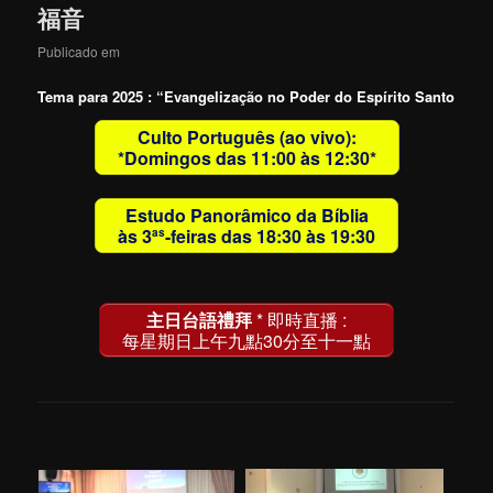
福音
Publicado em
Tema para 2025 : “Evangelização no Poder do Espírito Santo
Culto Português (ao vivo):
*Domingos das 11:00 às 12:30*
Estudo Panorâmico da Bíblia
às 3
-feiras das 18:30 às 19:30
as
主日台語禮拜
* 即時直播 :
每星期日上午九點30分至十一點