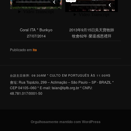
Coral ITA * Bunkyo
2013年9月15日吳天寶牧師
27/07/2014
牧會62年 榮退感恩禮拜
Publicado em
ita
台語主日崇拜: 09:30AM * CULTO EM PORTUGUÊS ÀS 11:00HS
會址: Rua Topázio, 299 – Aclimação – São Paulo – SP - BRAZIL *
CEP 04105–060 * E-mail:
taian@ipfb.org.br
* CNPJ:
48.781.017/0001-50
Orgulhosamente mantido com WordPress