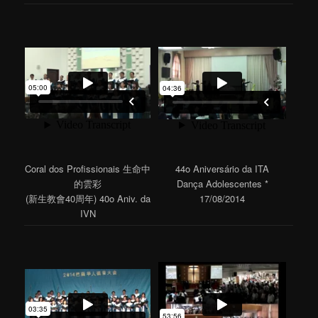
Coral dos Profissionais 生命中
44o Aniversário da ITA
的雲彩
Dança Adolescentes *
(新生教會40周年) 40o Aniv. da
17/08/2014
IVN