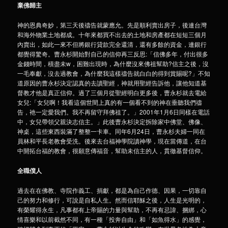
棄佛歸主
神的恩典奇妙，第三天後禱告就蒙應允。先是順利賣出房子，後連台灣
和海外物業土地都成。十年來都買不出去的土地和房產都在短短三個月
內賣出，如此一來不但將銀行貸款完全還清，還有多餘的資金，連銀行
都覺得驚奇。曹永杉開始對自己的信仰再三反思:「信佛多年，付出很多
金錢時間，積盡未w，困難出現時，為什麼沒來佛祖幫助?信主之後，沒
一毛奉獻，沒去過教會，為什麼我這樣禱告就白白的得到賞賜呢?」不知
道原因的曹永杉決定認真的去讀聖經，神就用聖經告訴他，讓他知道基
督教才他是真正信仰。過了三個月從聖經明白更多後，曹永杉就去電給
女兒:「女兒啊！我看這個世間上真的有一個看不到的神在垂聽我們禱
告，衪一定愛我們。我不再留守拜佛祖了。」2001年1月6日同樣在電話
中，女兒帶領父親決志信主。」此後曹永杉決定拆除家中佛堂、佛像、
神桌，這些東西裝滿了整整一卡車。同年6月24日，曹永杉夫婦一同在
員林和平長老教會受洗。後來去台福神學院讀神學，現在當傳道，在台
中開拓台福的教會，很願意傳福音，幫助未信主的人，貫徹基督信仰。
全職僕人
過去在在佛教、寺院作義工、捐獻，都是為自己作德、因果，一切靠自
己的努力和修行，可說是自私人生。然而信耶穌之後，人生是光明的，
有榮耀得永生，凡事都有上帝賜的力量與幫助，不再有忌諱、捆綁，心
情喜樂和以前截然不同，有一種「投奔自由」和「如魚得水」的感覺，