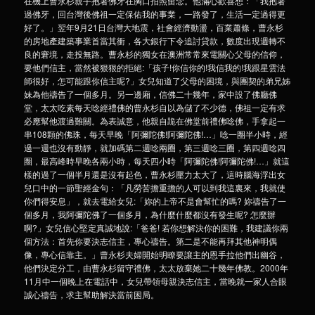
在機上曹永杉親手抱著佛牙在胸口拍照留念。他滿心歡喜想：「我抱著
過佛牙，回台灣後佛祖一定保佑我的事業，一路發了，生活一定過得更
好了。」翌年9月21日台灣大地震，社會經濟動盪，百業蕭條，曹永杉
的房地產建築事業首當其衝，各大銀行下令追討貸款，數度出現週轉不
良的窘境，走投無路。曹永杉的獨女在澳洲常常來電關心父母的信仰，
要他們信主，當然被狠狠的拒絕:「孩子!你信你的!我信我的!我跟星雲法
師很好，怎可能跟你信主呢?」女兒知道了父母的困境，與團契的弟兄姊
妹為他禱告了一個多月。另一邊廂，信佛二十幾年，家中設了佛廳佛
堂，太太吃素每天唸經禮佛的曹永杉自以為儲了不少德，佛祖一定有求
必應幫他渡過難關。為表誠意，他親自跪在佛堂前禮佛唸佛，手拿起一
串108顆的佛珠，每天早晚「阿彌陀佛!阿彌陀佛!…」唸一圈半小時，經
過一週也沒有動靜，就加碼第二週唸兩圈，第三週唸三圈，第四週唸四
圈，最高峰時早晚各兩小時，每天四小時「阿彌陀佛!阿彌陀佛!…」就這
樣的過了一個半月還是沒有起色，曹永杉壓力太大了，這時腦海浮出女
兒口中的一節聖經金句：「凡勞苦擔重擔的人可以到我這裏來，我就使
你們得安息」，就去電給女兒:「妳的上帝不是會幫忙的嗎? 妳禱告了一
個多月，我阿彌陀佛了一個多月，為什麼什麼都沒有發生呢? 怎麼辦
啊?」女兒信心堅定真誠地說:「爸爸! 若你想解決你的困難，我建議你兩
個方法：首先你要決志信主，專心禱告。第二是不能再拜其他神明偶
像，專心信靠主。」曹永杉夫婦開始明瞭要讓主的恩手拉他們出幽谷，
他們決定分工，由曹永杉留守禮佛，太太放棄她二十幾年佛教。2000年
11月中一個晚上在電話中，女兒帶領母親決志信主，當晚就一家人合眼
誠心禱告，求主幫助解決當前困局。