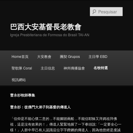
Pular
para
Pesqu
o
conteúdo
巴西大安基督長老教會
principal
Igreja Presbiteriana de Formosa do Brasil TAI-AN
Menu
Home首頁
大安教會
團契 Grupos
主日學 EBD
principal
名牧特選
聖歌隊 Coral
主日信息
神州傳播協會
視訊網站
曹永杉牧師專集
曹永杉：從佛門大弟子到基督的傳道人
「信仰是不能心懷二意的，不能腳踏兩船，不能信耶穌又拜媽祖拜佛
祖，這是沒有效果的！」傳道人緊緊地握了一下拳頭說:「一定要全心一
樣！」人群中早己有人認識這位字字鏗鏘的傳道人，因為他曾經是虔誠