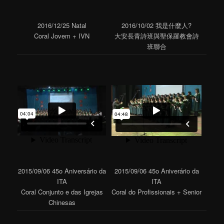
2016/12/25 Natal
2016/10/02 我是什麼人?
Coral Jovem + IVN
大安長青詩班與聖保羅教會詩
班聯合
2015/09/06 45o Aniversário da
2015/09/06 45o Aniverário da
ITA
ITA
Coral Conjunto e das Igrejas
Coral do Profissionais + Senior
Chinesas