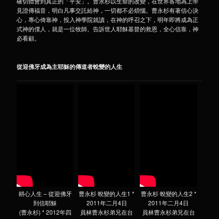
確切體會到真正的「平安」。曹永杉以生命的改變，在世界各地為上帝
見證傳福音，明白凡事交託給神，一切都不必煩惱。曹永杉有著信心決
心，專心倚靠神，投入神學院就讀，在神的呼召之下，明年即將成為正
式神的僕人，就是一位牧師。告訴世人耶穌基督的救恩，全心信靠，神
必看顧。
從迎佛牙成為主耶穌的傳道者蛻變的人生
耕心人生 – 從迎佛牙
曹永杉 蛻變的人生1 *
曹永杉 蛻變的人生2 *
到信耶穌
2011年二月4日
2011年二月4日
(曹永杉) * 2012年四
員林曹永杉弟兄在台
員林曹永杉弟兄在台