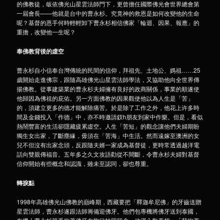
的佛教徒，皈依佛光山星雲法師門下，更曾擔任國際佛光會世界總會第
一屆會長——他就是台中的曹永杉。究竟神的救恩是如何改變他的生命
呢？基督的恩手何時輕輕卸下曹永杉相信佛家「輪迴、因果、報應」的
重擔，改變他一生呢？
奉佛教背後的虛空
曹永杉自小信奉台灣傳統的民間的信仰，拜祖先、土地公、媽祖……25
歲開始走進佛宗，跟隨高雄佛光山星雲法師學法，又協助他向全世界傳
揚佛教。從事建築業的曹永杉夫婦擁有良好的政商關係，事業的順遂使
他歸因為佛祖的庇佑。另一方面佛教的因果觀使他以為人生是「苦」
的，須建立更多的德才能解除痛苦。於是除了工作之外，他花上许多時
間及金錢投入「作德」中，亦不時邀請釵h朋友到家中作樂。但是，看似
熱鬧豐富的生活卻隱藏疲累虛空。人生「苦短」的觀念讓他們夫婦期盼
獨生女出家，了斷塵緣，毋須在「苦海」中生活。然而遠嫁至澳洲的女
兒不但沒有出家念頭，反跟隨夫婿一家成為基督徒，更時常透過越洋電
話向雙親傳福音。五年多之久文攻語勸從不間斷，令曹永杉夫婦對基督
信仰開始有些概念和認識，雖未至認同，卻也尊重。
轉捩點
1998年高雄佛光山佛教的巔峰期，西藏要把「釋迦牟尼佛」的牙齒送贈
星雲法師，曹永杉遂跟法師籌備迎佛牙。他們包專機將佛牙送到泰國，