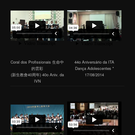
Coral dos Profissionais 生命中
44o Aniversário da ITA
的雲彩
Dança Adolescentes *
(新生教會40周年) 40o Aniv. da
17/08/2014
IVN