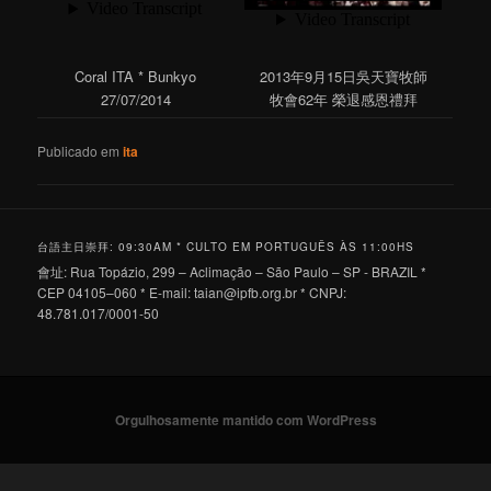
Coral ITA * Bunkyo
2013年9月15日吳天寶牧師
27/07/2014
牧會62年 榮退感恩禮拜
Publicado em
ita
台語主日崇拜: 09:30AM * CULTO EM PORTUGUÊS ÀS 11:00HS
會址: Rua Topázio, 299 – Aclimação – São Paulo – SP - BRAZIL *
CEP 04105–060 * E-mail:
taian@ipfb.org.br
* CNPJ:
48.781.017/0001-50
Orgulhosamente mantido com WordPress