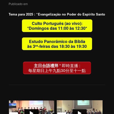
Publicado em
Tema para 2025 : “Evangelização no Poder do Espírito Santo
Culto Português (ao vivo):
*Domingos das 11:00 às 12:30*
Estudo Panorâmico da Bíblia
às 3
-feiras das 18:30 às 19:30
as
主日台語禮拜
* 即時直播 :
每星期日上午九點30分至十一點