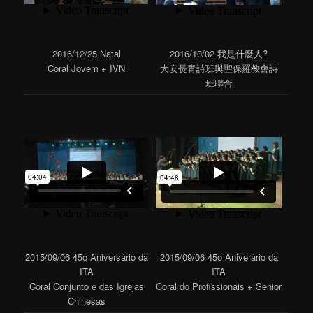
2016/12/25 Natal
2016/10/02 我是什麼人?
Coral Jovem + IVN
大安長青詩班與聖保羅教會詩
班聯合
2015/09/06 45o Aniversário da
2015/09/06 45o Aniverário da
ITA
ITA
Coral Conjunto e das Igrejas
Coral do Profissionais + Senior
Chinesas