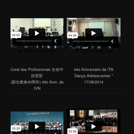
Coral dos Profissionais 生命中
44o Aniversário da ITA
的雲彩
Dança Adolescentes *
(新生教會40周年) 40o Aniv. da
17/08/2014
IVN