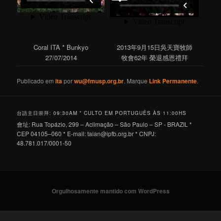
Coral ITA * Bunkyo
2013年9月15日吳天寶牧師
27/07/2014
牧會62年 榮退感恩禮拜
Publicado em
ita
por
wu@fmusp.org.br
. Marque
Link Permanente
.
台語主日崇拜: 09:30AM * CULTO EM PORTUGUÊS ÀS 11:00HS
會址: Rua Topázio, 299 – Aclimação – São Paulo – SP - BRAZIL *
CEP 04105–060 * E-mail:
taian@ipfb.org.br
* CNPJ:
48.781.017/0001-50
Orgulhosamente mantido com WordPress