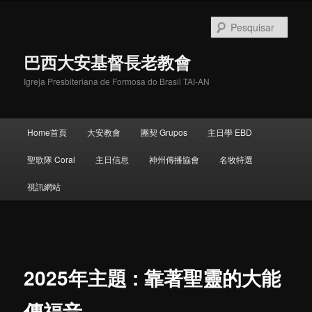
Pular
para
Pesqu
o
conteúdo
巴西大安基督長老教會
principal
Igreja Presbiteriana de Formosa do Brasil TAI-AN
Menu
Home首頁
大安教會
團契 Grupos
主日學 EBD
principal
聖歌隊 Coral
主日信息
神州傳播協會
名牧特選
視訊網站
Navegação
de
posts
2025年主題 : 靠著聖靈的大能
傳福音