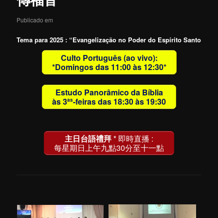
Publicado em
Tema para 2025 : “Evangelização no Poder do Espírito Santo
Culto Português (ao vivo):
*Domingos das 11:00 às 12:30*
Estudo Panorâmico da Bíblia
às 3
-feiras das 18:30 às 19:30
as
主日台語禮拜
* 即時直播 :
每星期日上午九點30分至十一點